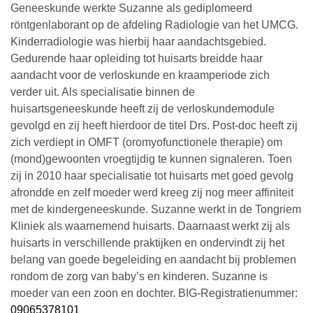
Geneeskunde werkte Suzanne als gediplomeerd
röntgenlaborant op de afdeling Radiologie van het UMCG.
Kinderradiologie was hierbij haar aandachtsgebied.
Gedurende haar opleiding tot huisarts breidde haar
aandacht voor de verloskunde en kraamperiode zich
verder uit. Als specialisatie binnen de
huisartsgeneeskunde heeft zij de verloskundemodule
gevolgd en zij heeft hierdoor de titel Drs. Post-doc heeft zij
zich verdiept in OMFT (oromyofunctionele therapie) om
(mond)gewoonten vroegtijdig te kunnen signaleren. Toen
zij in 2010 haar specialisatie tot huisarts met goed gevolg
afrondde en zelf moeder werd kreeg zij nog meer affiniteit
met de kindergeneeskunde. Suzanne werkt in de Tongriem
Kliniek als waarnemend huisarts. Daarnaast werkt zij als
huisarts in verschillende praktijken en ondervindt zij het
belang van goede begeleiding en aandacht bij problemen
rondom de zorg van baby’s en kinderen. Suzanne is
moeder van een zoon en dochter. BIG-Registratienummer:
09065378101