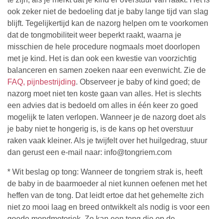
ook zeker niet de bedoeling dat je baby lange tijd van slag
blijft. Tegelijkertijd kan de nazorg helpen om te voorkomen
dat de tongmobiliteit weer beperkt raakt, waarna je
misschien de hele procedure nogmaals moet doorlopen
met je kind. Het is dan ook een kwestie van voorzichtig
balanceren en samen zoeken naar een evenwicht. Zie de
FAQ, pijnbestrijding
. Observeer je baby of kind goed; de
nazorg moet niet ten koste gaan van alles. Het is slechts
een advies dat is bedoeld om alles in één keer zo goed
mogelijk te laten verlopen. Wanneer je de nazorg doet als
je baby niet te hongerig is, is de kans op het overstuur
raken vaak kleiner. Als je twijfelt over het huilgedrag, stuur
dan gerust een e-mail naar:
info@tongriem.com
* Wit beslag op tong: Wanneer de tongriem strak is, heeft
de baby in de baarmoeder al niet kunnen oefenen met het
heffen van de tong. Dat leidt ertoe dat het gehemelte zich
niet zo mooi laag en breed ontwikkelt als nodig is voor een
goede mondmotoriek. Zo kan een tong die op de