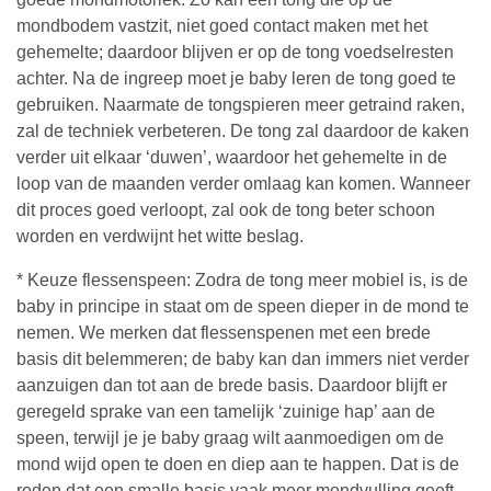
mondbodem vastzit, niet goed contact maken met het
gehemelte; daardoor blijven er op de tong voedselresten
achter. Na de ingreep moet je baby leren de tong goed te
gebruiken. Naarmate de tongspieren meer getraind raken,
zal de techniek verbeteren. De tong zal daardoor de kaken
verder uit elkaar ‘duwen’, waardoor het gehemelte in de
loop van de maanden verder omlaag kan komen. Wanneer
dit proces goed verloopt, zal ook de tong beter schoon
worden en verdwijnt het witte beslag.
* Keuze flessenspeen: Zodra de tong meer mobiel is, is de
baby in principe in staat om de speen dieper in de mond te
nemen. We merken dat flessenspenen met een brede
basis dit belemmeren; de baby kan dan immers niet verder
aanzuigen dan tot aan de brede basis. Daardoor blijft er
geregeld sprake van een tamelijk ‘zuinige hap’ aan de
speen, terwijl je je baby graag wilt aanmoedigen om de
mond wijd open te doen en diep aan te happen. Dat is de
reden dat een smalle basis vaak meer mondvulling geeft.