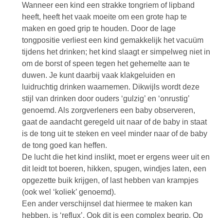
Wanneer een kind een strakke tongriem of lipband
heeft, heeft het vaak moeite om een grote hap te
maken en goed grip te houden. Door de lage
tongpositie verliest een kind gemakkelijk het vacuüm
tijdens het drinken; het kind slaagt er simpelweg niet in
om de borst of speen tegen het gehemelte aan te
duwen. Je kunt daarbij vaak klakgeluiden en
luidruchtig drinken waarnemen. Dikwijls wordt deze
stijl van drinken door ouders ‘gulzig’ en ‘onrustig’
genoemd. Als zorgverleners een baby observeren,
gaat de aandacht geregeld uit naar of de baby in staat
is de tong uit te steken en veel minder naar of de baby
de tong goed kan heffen.
De lucht die het kind inslikt, moet er ergens weer uit en
dit leidt tot boeren, hikken, spugen, windjes laten, een
opgezette buik krijgen, of last hebben van krampjes
(ook wel ‘koliek’ genoemd).
Een ander verschijnsel dat hiermee te maken kan
hebben, is ‘reflux’. Ook dit is een complex begrip. Op