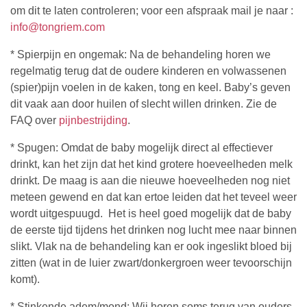
om dit te laten controleren; voor een afspraak mail je naar :
info@tongriem.com
* Spierpijn en ongemak: Na de behandeling horen we
regelmatig terug dat de oudere kinderen en volwassenen
(spier)pijn voelen in de kaken, tong en keel. Baby’s geven
dit vaak aan door huilen of slecht willen drinken. Zie de
FAQ over
pijnbestrijding
.
* Spugen: Omdat de baby mogelijk direct al effectiever
drinkt, kan het zijn dat het kind grotere hoeveelheden melk
drinkt. De maag is aan die nieuwe hoeveelheden nog niet
meteen gewend en dat kan ertoe leiden dat het teveel weer
wordt uitgespuugd. Het is heel goed mogelijk dat de baby
de eerste tijd tijdens het drinken nog lucht mee naar binnen
slikt. Vlak na de behandeling kan er ook ingeslikt bloed bij
zitten (wat in de luier zwart/donkergroen weer tevoorschijn
komt).
* Stinkende adem/mond: Wij horen soms terug van ouders