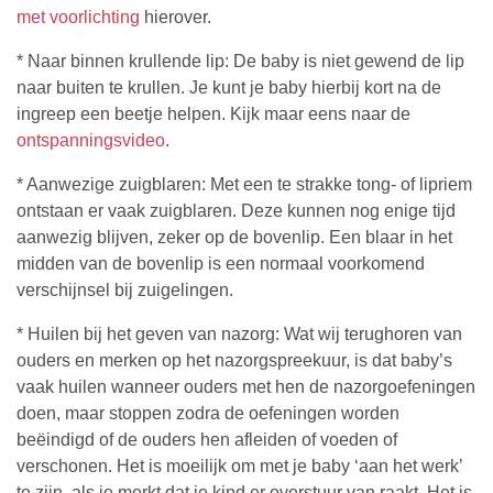
met voorlichting
hierover.
* Naar binnen krullende lip: De baby is niet gewend de lip
naar buiten te krullen. Je kunt je baby hierbij kort na de
ingreep een beetje helpen. Kijk maar eens naar de
ontspanningsvideo
.
* Aanwezige zuigblaren: Met een te strakke tong- of lipriem
ontstaan er vaak zuigblaren. Deze kunnen nog enige tijd
aanwezig blijven, zeker op de bovenlip. Een blaar in het
midden van de bovenlip is een normaal voorkomend
verschijnsel bij zuigelingen.
* Huilen bij het geven van nazorg: Wat wij terughoren van
ouders en merken op het nazorgspreekuur, is dat baby’s
vaak huilen wanneer ouders met hen de nazorgoefeningen
doen, maar stoppen zodra de oefeningen worden
beëindigd of de ouders hen afleiden of voeden of
verschonen. Het is moeilijk om met je baby ‘aan het werk’
te zijn, als je merkt dat je kind er overstuur van raakt. Het is