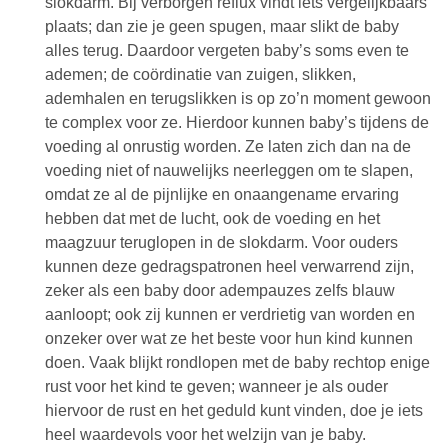
slokdarm. Bij verborgen reflux vindt iets vergelijkbaars
plaats; dan zie je geen spugen, maar slikt de baby
alles terug. Daardoor vergeten baby’s soms even te
ademen; de coördinatie van zuigen, slikken,
ademhalen en terugslikken is op zo’n moment gewoon
te complex voor ze. Hierdoor kunnen baby’s tijdens de
voeding al onrustig worden. Ze laten zich dan na de
voeding niet of nauwelijks neerleggen om te slapen,
omdat ze al de pijnlijke en onaangename ervaring
hebben dat met de lucht, ook de voeding en het
maagzuur teruglopen in de slokdarm. Voor ouders
kunnen deze gedragspatronen heel verwarrend zijn,
zeker als een baby door adempauzes zelfs blauw
aanloopt; ook zij kunnen er verdrietig van worden en
onzeker over wat ze het beste voor hun kind kunnen
doen. Vaak blijkt rondlopen met de baby rechtop enige
rust voor het kind te geven; wanneer je als ouder
hiervoor de rust en het geduld kunt vinden, doe je iets
heel waardevols voor het welzijn van je baby.