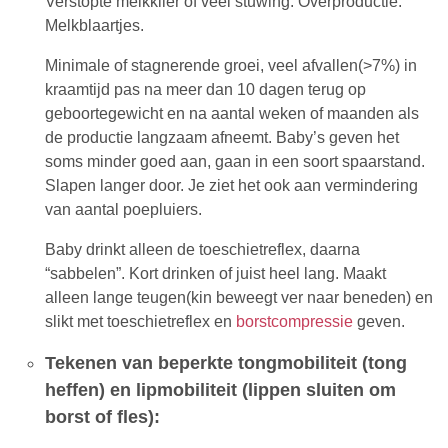
Verstopte melkklier of veel stuwing. Overproductie.
Melkblaartjes.
Minimale of stagnerende groei, veel afvallen(>7%) in
kraamtijd pas na meer dan 10 dagen terug op
geboortegewicht en na aantal weken of maanden als
de productie langzaam afneemt. Baby’s geven het
soms minder goed aan, gaan in een soort spaarstand.
Slapen langer door. Je ziet het ook aan vermindering
van aantal poepluiers.
Baby drinkt alleen de toeschietreflex, daarna
“sabbelen”. Kort drinken of juist heel lang. Maakt
alleen lange teugen(kin beweegt ver naar beneden) en
slikt met toeschietreflex en
borstcompressie
geven.
Tekenen van beperkte tongmobiliteit (tong
heffen) en lipmobiliteit (lippen sluiten om
borst of fles):