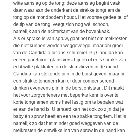
witte aanslag op de tong; deze aanslag begint vaak
daar waar aan de onderkant de strakke tongriem de
tong op de mondbodem houdt. Het voorste gedeelte, of
de tip van de tong, veegt zich nog wél schoon,
namelijk aan de achterkant van de bovenkaak.
Als er sprake is van spruw, gaat het niet om melkresten
die niet kunnen worden weggeveegd, maar om groei
van de Candida albicans-schimmel. Bij Candida kan
er een parelmoer glans verschijnen of er is sprake van
echt witte plakkaten op de slijmvliezen in de mond.
Candida kan stekende pijn in de borst geven, maar bij
een strakke tongriem kan er door compenserend
drinken eveneens pijn in de borst ontstaan. Dit maakt
het voor zorgverleners met beperkte kennis over te
korte tongriemen soms heel lastig om te bepalen wat
er aan de hand is. Uiteraard kan het ook zo zijn dat je
baby én spruw heeft én een te strakke tongriem. Het is
namelijk zo dat het minder goed weggeven van de
melkresten de ontwikkeling van spruw in de hand kan