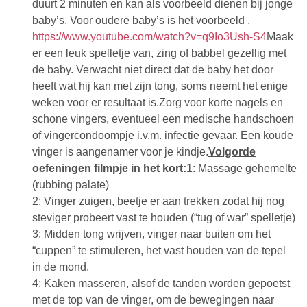
duurt 2 minuten en kan als voorbeeld dienen bij jonge
baby’s. Voor oudere baby’s is het voorbeeld ,
https://www.youtube.com/watch?v=q9Io3Ush-S4
Maak
er een leuk spelletje van, zing of babbel gezellig met
de baby. Verwacht niet direct dat de baby het door
heeft wat hij kan met zijn tong, soms neemt het enige
weken voor er resultaat is.Zorg voor korte nagels en
schone vingers, eventueel een medische handschoen
of vingercondoompje i.v.m. infectie gevaar. Een koude
vinger is aangenamer voor je kindje.
Volgorde
oefeningen filmpje in het kort:
1: Massage gehemelte
(rubbing palate)
2: Vinger zuigen, beetje er aan trekken zodat hij nog
steviger probeert vast te houden (“tug of war” spelletje)
3: Midden tong wrijven, vinger naar buiten om het
“cuppen” te stimuleren, het vast houden van de tepel
in de mond.
4: Kaken masseren, alsof de tanden worden gepoetst
met de top van de vinger, om de bewegingen naar