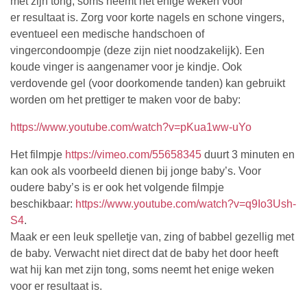
met zijn tong, soms neemt het enige weken voor
er resultaat is. Zorg voor korte nagels en schone vingers,
eventueel een medische handschoen of
vingercondoompje (deze zijn niet noodzakelijk). Een
koude vinger is aangenamer voor je kindje. Ook
verdovende gel (voor doorkomende tanden) kan gebruikt
worden om het prettiger te maken voor de baby:
https://www.youtube.com/watch?v=pKua1ww-uYo
Het filmpje
https://vimeo.com/55658345
duurt 3 minuten en
kan ook als voorbeeld dienen bij jonge baby’s. Voor
oudere baby’s is er ook het volgende filmpje
beschikbaar:
https://www.youtube.com/watch?v=q9Io3Ush-
S4
.
Maak er een leuk spelletje van, zing of babbel gezellig met
de baby. Verwacht niet direct dat de baby het door heeft
wat hij kan met zijn tong, soms neemt het enige weken
voor er resultaat is.