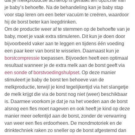
dat je melkproductie achterop is geraakt ten opzichte van
je baby’s behoefte. Na de behandeling kan je baby stap
voor stap leren om een beter vacuüm te creëren, waardoor
hij de borst beter kan leegdrinken.
Om de productie weer af te stemmen op de behoefte van je
baby, moet je vaak extra stimuleren. Dit kun je doen door
bijvoorbeeld vaker aan te leggen en tijdens één voeding
een paar keer van borst te wisselen. Daarnaast kun je
borstcompressie
toepassen. Bijvoeden heeft een optimaal
resultaat wanneer je de extra melk aan de borst geeft via
een sonde
of
borstvoedingshulpset
. Op deze manier
stimuleert je baby de borst ten behoeve van de
melkproductie, terwijl je kind tegelijkertijd via het slangetje
de melk krijgt die via de borst nog niet (weer) beschikbaar
is. Daarmee voorkom je dat je na het voeden aan de borst
alsnog een fles moet nageven en ook heeft je kind op deze
manier meer oefentijd aan de borst, zonder de verwarring
van weer een fles erdoorheen. De mondmotoriek en de
drinktechniek raken zo sneller op de borst afgestemd dan