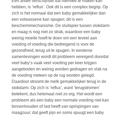
Een ander verschijnsel dat hiermee te maken kan
hebben, is ‘reflux’. Ook dit is een complex begrip. Op
zich is het normaal dat een baby gemakkelijker dan
een volwassene kan spugen; dit is een
beschermmechanisme. De sluitspier tussen slokdarm
en maag is nog niet zo strak, waardoor een baby
weinig moeite hoeft te doen om een teveel aan
voeding of voeding die bedreigend is voor de
gezondheid, terug uit te spugen. In westerse
samenlevingen wordt dit probleem verergerd doordat
veel baby’s vaak veel voeding per keer krijgen
aangeboden en weinig worden gedragen en vlak na
de voeding meteen op de rug worden gelegd.
Daardoor stroomt de melk gemakkelijker terug in de
slokdarm. Op zich is ‘reflux’, want ’terugstromen’
betekent, dus helemaal niet zo erg. Het wordt een
probleem als een baby een normale voeding niet kan
binnenhouden of last heeft van oprispingen van
maagzuur; dat geeft pijn en soms spuugt een baby