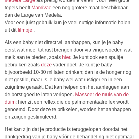
Medela Large
als prettig worden ervaren. Voor heel grote
tepels heeft
Mamivac
een nog grotere maat beschikbaar
dan de Large van Medela.
Voor een juist gebruik kun je veel nuttige informatie halen
uit dit
filmpje
.
Als een baby niet direct wil aanhappen, kun je je baby
eerst wat meer tot rust brengen door via vingervoeden wat
melk aan te bieden, zoals
hier
. Je kunt ook een spuitje
gebruiken zoals
deze
vader doet. Je kunt je baby
bijvoorbeeld 10-30 ml laten drinken; dan is de honger nog
niet gestild, maar is je baby wel wat rustiger en in een
zuigritme geraakt. Dat kan helpen om het aanleggen aan
de borst goed te laten verlopen.
Masseer de muis van de
duim
; hier zit een reflex die de palmomentaalreflex wordt
genoemd. Door deze te prikkelen, worden het aanhappen
en zuigen gestimuleerd.
Het kan zijn dat je productie is teruggelopen doordat het
drinkgedrag van je baby vóór de behandeling niet optimaal