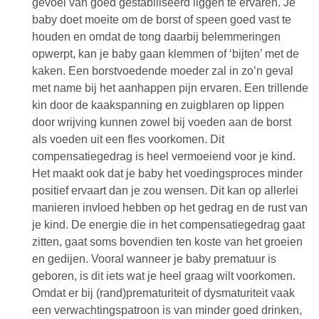
gevoel van goed gestabiliseerd liggen te ervaren. Je
baby doet moeite om de borst of speen goed vast te
houden en omdat de tong daarbij belemmeringen
opwerpt, kan je baby gaan klemmen of ‘bijten’ met de
kaken. Een borstvoedende moeder zal in zo’n geval
met name bij het aanhappen pijn ervaren. Een trillende
kin door de kaakspanning en zuigblaren op lippen
door wrijving kunnen zowel bij voeden aan de borst
als voeden uit een fles voorkomen. Dit
compensatiegedrag is heel vermoeiend voor je kind.
Het maakt ook dat je baby het voedingsproces minder
positief ervaart dan je zou wensen. Dit kan op allerlei
manieren invloed hebben op het gedrag en de rust van
je kind. De energie die in het compensatiegedrag gaat
zitten, gaat soms bovendien ten koste van het groeien
en gedijen. Vooral wanneer je baby prematuur is
geboren, is dit iets wat je heel graag wilt voorkomen.
Omdat er bij (rand)prematuriteit of dysmaturiteit vaak
een verwachtingspatroon is van minder goed drinken,