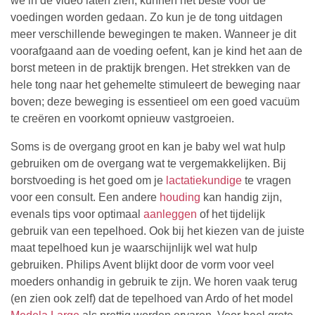
we in de video laten zien, kunnen het beste vóór de
voedingen worden gedaan. Zo kun je de tong uitdagen
meer verschillende bewegingen te maken. Wanneer je dit
voorafgaand aan de voeding oefent, kan je kind het aan de
borst meteen in de praktijk brengen. Het strekken van de
hele tong naar het gehemelte stimuleert de beweging naar
boven; deze beweging is essentieel om een goed vacuüm
te creëren en voorkomt opnieuw vastgroeien.
Soms is de overgang groot en kan je baby wel wat hulp
gebruiken om de overgang wat te vergemakkelijken. Bij
borstvoeding is het goed om je
lactatiekundige
te vragen
voor een consult. Een andere
houding
kan handig zijn,
evenals tips voor optimaal
aanleggen
of het tijdelijk
gebruik van een tepelhoed. Ook bij het kiezen van de juiste
maat tepelhoed kun je waarschijnlijk wel wat hulp
gebruiken. Philips Avent blijkt door de vorm voor veel
moeders onhandig in gebruik te zijn. We horen vaak terug
(en zien ook zelf) dat de tepelhoed van Ardo of het model