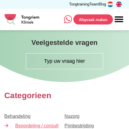
Tongtraining
Team
Blog
Afspraak maken
Veelgestelde vragen
Categorieen
Behandeling
Nazorg
Beoordeling / consult
Pijnbestrijding