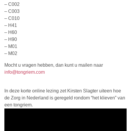
– C002
– C003
– C010
– H41
– H60
– H90
– M01
– M02
Mocht u vragen hebben, dan kunt u mailen naar
info@tongriem.com
In deze korte online lezing zet Kirsten Slagter uiteen hoe
de Zorg in Nederland is geregeld rondom “het klieven” van
een tongriem.