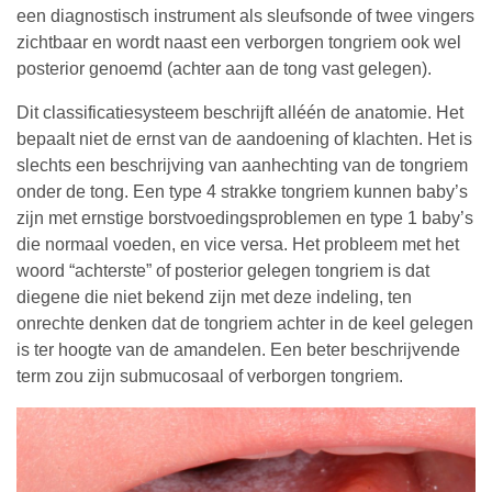
een diagnostisch instrument als sleufsonde of twee vingers
zichtbaar en wordt naast een verborgen tongriem ook wel
posterior genoemd (achter aan de tong vast gelegen).
Dit classificatiesysteem beschrijft alléén de anatomie. Het
bepaalt niet de ernst van de aandoening of klachten. Het is
slechts een beschrijving van aanhechting van de tongriem
onder de tong. Een type 4 strakke tongriem kunnen baby’s
zijn met ernstige borstvoedingsproblemen en type 1 baby’s
die normaal voeden, en vice versa. Het probleem met het
woord “achterste” of posterior gelegen tongriem is dat
diegene die niet bekend zijn met deze indeling, ten
onrechte denken dat de tongriem achter in de keel gelegen
is ter hoogte van de amandelen. Een beter beschrijvende
term zou zijn submucosaal of verborgen tongriem.