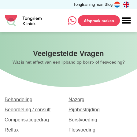
Tongtraining
Team
Blog
Afspraak maken
Veelgestelde Vragen
Wat is het effect van een lipband op borst- of flesvoeding?
Behandeling
Nazorg
Beoordeling / consult
Pijnbestrijding
Compensatiegedrag
Borstvoeding
Reflux
Flesvoeding